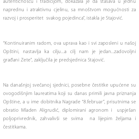
autentičnošću i tradicijom, dokazala je da stasava u jednu
naprednu i atraktivnu cjelinu, sa mnoštvom mogućnosti za
razvoj i prosperitet svakog pojedinca”, istakla je Stajović.
“Kontinuiranim radom, ova uprava kao i svi zaposleni u našoj
Opštini, nastavlja ka cilju...a cilj nam je jedan...zadovoljni
građani Zete”, zaključila je predsjednica Stajović.
Na današnjoj svečanoj sjednici, posebne čestitke upućene su
ovogodišnjim laureatima koji su danas primili javna priznanja
Opštine, a u ime dobitnika Nagrade “8.februar”, prisutnima se
obratio Mladen Aligrudić, diplomirani agronom i uspješan
poljoprivrednik, zahvalivši se svima na lijepim željama i
čestitkama.