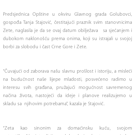
Predsjednica Opštine u okviru Glavnog grada Golubovci,
gospođa Tanja Stajović, čestitajući praznik svim stanovnicima
Zete, naglasila je da se ovaj datum obilježava sa sjećanjem i
dubokom naklonošću prema onima, koji su istrajali u svojoj
borbi za slobodu i čast Crne Gore i Zete.
“Čuvajući od zaborava našu slavnu prošlost i istoriju, a misleći
na budućnost naše lijepe mladosti, posvećeno radimo u
interesu svih građana, pružajući mogućnost savremenog
načina života, nastojeći da ideje i planove realizujemo u
skladu sa njihovim potrebama”, kazala je Stajović.
“Zeta kao sinonim za domaćinsku kuću, svojom