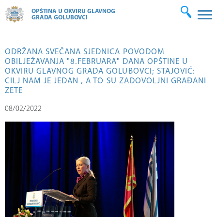
OPŠTINA U OKVIRU GLAVNOG
GRADA GOLUBOVCI
ODRŽANA SVEČANA SJEDNICA POVODOM
OBILJEŽAVANJA "8.FEBRUARA" DANA OPŠTINE U
OKVIRU GLAVNOG GRADA GOLUBOVCI; STAJOVIĆ:
CILJ NAM JE JEDAN , A TO SU ZADOVOLJNI GRAĐANI
ZETE
08/02/2022