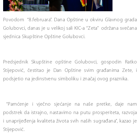
Povodom “8.februara”. Dana Opštine u okviru Glavnog grada
Golubovci, danas je u velikoj sali KIC-a “Zeta” održana svečana
sjednica Skupštine Opštine Golubovci.
Predsjednik Skupštine opštine Golubovci, gospodin Ratko
Stijepović, čestitao je Dan Opštine svim građanima Zete, i
podsjetio na jedinstvenu simboliku i značaj ovog praznika.
“Pamćenje i vječno sjećanje na naše pretke, daje nam
podstrek da istrajno, nastavimo na putu prosperiteta, razvoja
i unaprijeđenja kvaliteta života svih naših sugrađana”, kazao je
Stijepović.