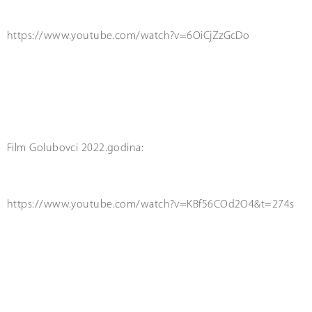
https://www.youtube.com/watch?v=6OiCjZzGcDo
Film Golubovci 2022.godina:
https://www.youtube.com/watch?v=KBf56COd2O4&t=274s