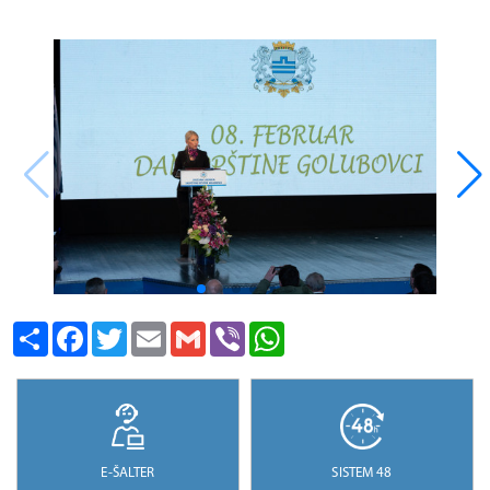
Share
Facebook
Twitter
Email
Gmail
Viber
WhatsApp
E-ŠALTER
SISTEM 48