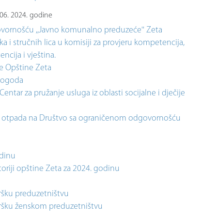
.06. 2024. godine
vornošću ,,Javno komunalno preduzeće'' Zeta
 i stručnih lica u komisiji za provjeru kompetencija,
ncija i vještina.
ke Opštine Zeta
epogoda
ntar za pružanje usluga iz oblasti socijalne i dječije
g otpada na Društvo sa ograničenom odgovornošću
odinu
toriji opštine Zeta za 2024. godinu
ršku preduzetništvu
dršku ženskom preduzetništvu