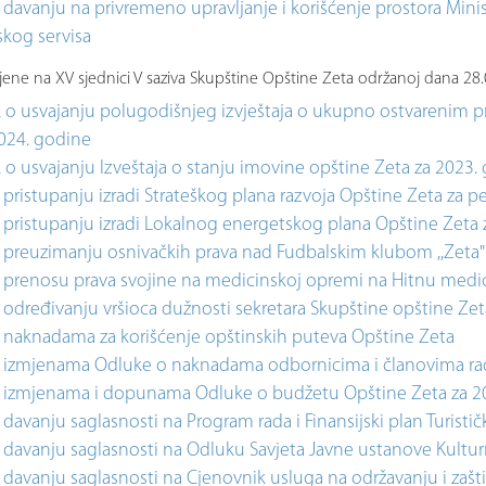
davanju na privremeno upravljanje i korišćenje prostora Minis
kog servisa
ene na XV sjednici V saziva Skupštine Opštine Zeta održanoj dana 28
k o usvajanju polugodišnjeg izvještaja o ukupno ostvarenim p
2024. godine
 o usvajanju Izveštaja o stanju imovine opštine Zeta za 2023.
pristupanju izradi Strateškog plana razvoja Opštine Zeta za 
 pristupanju izradi Lokalnog energetskog plana Opštine Zeta
 preuzimanju osnivačkih prava nad Fudbalskim klubom ,,Zeta"
 prenosu prava svojine na medicinskoj opremi na Hitnu med
određivanju vršioca dužnosti sekretara Skupštine opštine Zet
 naknadama za korišćenje opštinskih puteva Opštine Zeta
 izmjenama Odluke o naknadama odbornicima i članovima radn
 izmjenama i dopunama Odluke o budžetu Opštine Zeta za 2
davanju saglasnosti na Program rada i Finansijski plan Turisti
davanju saglasnosti na Odluku Savjeta Javne ustanove Kulturn
davanju saglasnosti na Cjenovnik usluga na održavanju i zašti