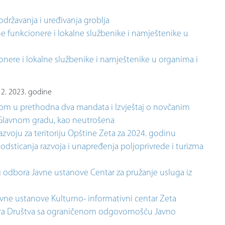
državanja i uređivanja groblja
 funkcionere i lokalne službenike i namještenike u
ere i lokalne službenike i namještenike u organima i
12. 2023. godine
etom u prethodna dva mandata i Izvještaj o novčanim
a Glavnom gradu, kao neutrošena
zvoju za teritoriju Opštine Zeta za 2024. godinu
odsticanja razvoja i unapređenja poljoprivrede i turizma
g odbora Javne ustanove Centar za pružanje usluga iz
avne ustanove Kulturno- informativni centar Zeta
tora Društva sa ograničenom odgovornošću Javno