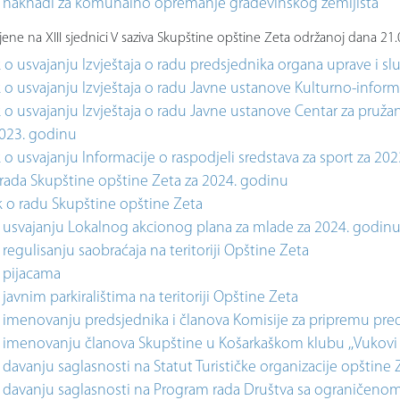
 naknadi za komunalno opremanje građevinskog zemljišta
ene na XIII sjednici V saziva Skupštine opštine Zeta održanoj dana 21
 o usvajanju Izvještaja o radu predsjednika organa uprave i s
 o usvajanju Izvještaja o radu Javne ustanove Kulturno-inform
 o usvajanju Izvještaja o radu Javne ustanove Centar za pružanje
2023. godinu
 o usvajanju Informacije o raspodjeli sredstava za sport za 20
rada Skupštine opštine Zeta za 2024. godinu
k o radu Skupštine opštine Zeta
 usvajanju Lokalnog akcionog plana za mlade za 2024. godin
regulisanju saobraćaja na teritoriji Opštine Zeta
 pijacama
javnim parkiralištima na teritoriji Opštine Zeta
 imenovanju predsjednika i članova Komisije za pripremu pre
 imenovanju članova Skupštine u Košarkaškom klubu ,,Vukovi 
davanju saglasnosti na Statut Turističke organizacije opštine 
 davanju saglasnosti na Program rada Društva sa ograniče