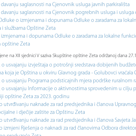
davanju saglasnosti na Cjenovnik usluga javnih parkirališta
davanju saglasnosti na Cjenovnik pogrebnih usluga i usluga o
 Odluke o izmjenama i dopunama Odluke o zaradama za lokalne
 i službama Opštine Zeta
 izmjenama i dopunama Odluke o zaradama za lokalne funkcion
 opštine Zeta
ene na XII sjednici V saziva Skupštine opštine Zeta održanoj dana 27.
 o usvajanju izvještaja o potrošnji sredstava dobijenih budž
ma koja je Opština u okviru Glavnog grada - Golubovci vraćal
 o usvajanju Programa podsticajnih mjera podrške ruralnom ra
 o usvajanju Informacije o aktivnostima sprovedenim u cilju p
riji opštine Zeta za 2023. godinu
 o utvrđivanju naknade za rad predsjednika i članova Upravno
ocijalne i dječije zaštite za Opštinu Zeta
o utvrđivanju naknade za rad predsjednika i članova Savjeta J
 o izmjeni Rješenja o naknadi za rad članovima Odbora direk