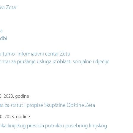
i Zeta''
ta
edbi
lturno- informativni centar Zeta
ar za pružanje usluga iz oblasti socijalne i dječije
0. 2023. godine
a za statut i propise Skupštine Opštine Zeta
10. 2023. godine
ika linijskog prevoza putnika i posebnog linijskog