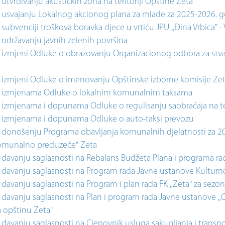
utvrđivanju akustičkih zona na teritoriji Opštine Zeta
 usvajanju Lokalnog akcionog plana za mlade za 2025-2026. 
subvenciji troškova boravka djece u vrtiću JPU ,,Đina Vrbica" - V
održavanju javnih zelenih površina
 izmjeni Odluke o obrazovanju Organizacionog odbora za stv
 izmjeni Odluke o imenovanju Opštinske izborne komisije Ze
 izmjenama Odluke o lokalnim komunalnim taksama
 izmjenama i dopunama Odluke o regulisanju saobraćaja na ter
 izmjenama i dopunama Odluke o auto-taksi prevozu
 donošenju Programa obavljanja komunalnih djelatnosti za 
komunalno preduzeće" Zeta
 davanju saglasnosti na Rebalans Budžeta Plana i programa ra
davanju saglasnosti na Program rada Javne ustanove Kulturno-
davanju saglasnosti na Program i plan rada FK ,,Zeta" za sez
davanju saglasnosti na Plan i program rada Javne ustanove ,,Cen
za opštinu Zeta"
 davanju saglasnosti na Cjenovnik usluga sakupljanja i tran