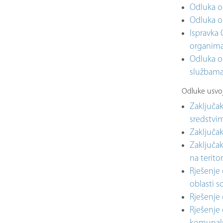
Odluka o 
Odluka o 
Ispravka
organima
Odluka o
službama
Odluke usvoj
Zaključak
sredstvi
Zaključak
Zaključak
na terito
Rješenje
oblasti s
Rješenje 
Rješenje