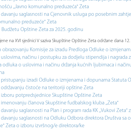
ošću ,,Javno komunalno preduzeća" Zeta
 davanju saglasnosti na Cjenovnik usluga po posebnim zahtj
komunalno preduzeće" Zeta
 Budžetu Opštine Zeta za 2025. godinu
ene na XVI sjednici V saziva Skupštine Opštine Zeta održane dana 1
o obrazovanju Komisije za izradu Predloga Odluke o izmjena
uslovima, načinu i postupku za dodjelu stipendija i nagrada 
a odluka o uslovima i načinu držanja kućnih ljubimaca i nači
ma
 pristupanju izradi Odluke o izmjenama i dopunama Statuta O
održavanju čistoće na teritoriji opštine Zeta
 izboru potpredsjednice Skupštine Opštine Zeta
 imenovanju članova Skupštine fudbalskog kluba ,,Zeta"
davanju saglasnosti na Plan i program rada KK ,,Vukovi Zeta"
 davanju saglasnosti na Odluku Odbora direktora Društva s
" Zeta o izboru izvršnog/e direktora/ke