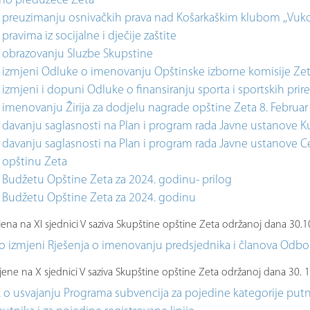
no preduzeće Zeta
 preuzimanju osnivačkih prava nad Košarkaškim klubom ,,Vukov
pravima iz socijalne i dječije zaštite
 obrazovanju Sluzbe Skupstine
 izmjeni Odluke o imenovanju Opštinske izborne komisije Ze
izmjeni i dopuni Odluke o finansiranju sporta i sportskih prir
imenovanju Žirija za dodjelu nagrade opštine Zeta 8. Februar
davanju saglasnosti na Plan i program rada Javne ustanove Ku
davanju saglasnosti na Plan i program rada Javne ustanove Cent
a opštinu Zeta
 Budžetu Opštine Zeta za 2024. godinu- prilog
 Budžetu Opštine Zeta za 2024. godinu
ena na XI sjednici V saziva Skupštine opštine Zeta održanoj dana 30.1
o izmjeni Rješenja o imenovanju predsjednika i članova Odbor
ene na X sjednici V saziva Skupštine opštine Zeta održanoj dana 30. 
 o usvajanju Programa subvencija za pojedine kategorije putn