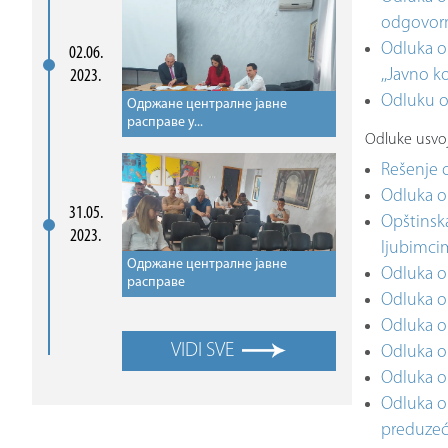
odgovorn
Odluka o
02.06.
,,Javno 
2023.
Odluku o
Одржане централне јавне
расправе у...
Odluke usvoj
Rešenje 
Odluka o 
31.05.
Opštinsk
2023.
ljubimci
Одржане централне јавне
Odluka o
расправе
Odluka o 
Odluka o
VIDI SVE
Odluka o
Odluka o 
Odluka o
preduzeće