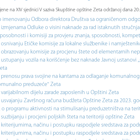
ene na XIV sjednici V saziva Skupštine opštine Zeta održanoj dana 20
o imenovanju Odbora direktora Društva sa ograničenom odgo
izmjenama Odluke o visini naknade za rad istaknutih stručnjaka
sposobnosti i komisiji za provjeru znanja, sposobnosti, kompete
osnivanju Etičke komisije za lokalne službenike i namješteni
 obrazovanju komisije za procjenu štete od elementarnih n
ustupanju vozila na korišćenje bez naknade Javnoj ustanovi ,,Ce
Zeta
 prenosu prava svojine na kantama za odlaganje komunalno
komunalno preduzeće'' Zeta
varijabilnom dijelu zarade zaposlenih u Opštini Zeta
 usvajanju Završnog računa budžeta Opštine Zeta za 2023. g
 o programu aktivnosti na stimulisanju preduzetništva na teri
suzbijanju i procjeni poljskih šteta na teritoriji opštine Zeta
 kriterijumima, načinu i postupku raspodjele sredstava za pod
 kriterijumima, načinu i postupku raspodjele sredstava za po