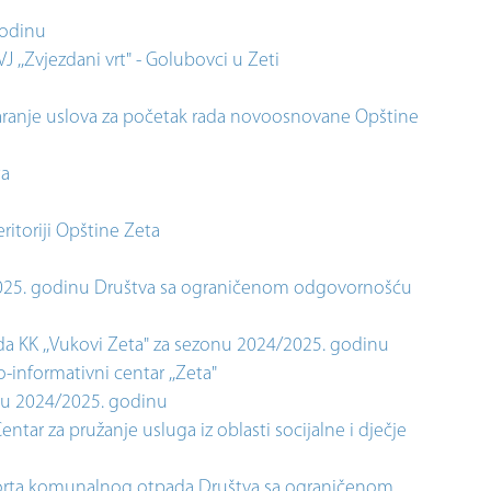
godinu
J ,,Zvjezdani vrt" - Golubovci u Zeti
aranje uslova za početak rada novoosnovane Opštine
ta
itoriji Opštine Zeta
2025. godinu Društva sa ograničenom odgovornošću
da KK ,,Vukovi Zeta" za sezonu 2024/2025. godinu
informativni centar ,,Zeta"
onu 2024/2025. godinu
tar za pružanje usluga iz oblasti socijalne i dječje
sporta komunalnog otpada Društva sa ograničenom