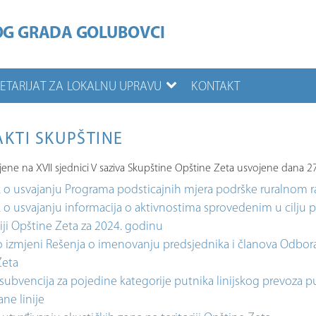
OG GRADA GOLUBOVCI
RETARIJAT ZA LOKALNU UPRAVU
KONTAKT
AKTI SKUPŠTINE
ene na XVII sjednici V saziva Skupštine Opštine Zeta usvojene dana 
 o usvajanju Programa podsticajnih mjera podrške ruralnom ra
 o usvajanju informacija o aktivnostima sprovedenim u cilju p
riji Opštine Zeta za 2024. godinu
o izmjeni Rešenja o imenovanju predsjednika i članova Odbo
Zeta
ubvencija za pojedine kategorije putnika linijskog prevoza pu
ane linije