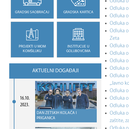
Odluka o 
Odluka o
GRADSKI SAOBRAĆAJ
GRADSKA KARTICA
Odluka o 
Odluka o 
Odluka o
Zeta
Odluka o
PROJEKTI U MOM
INSTITUCIJE U
KOMŠILUKU
GOLUBOVCIMA
Odluka o
Odluka o
Odluka o
AKTUELNI DOGAĐAJI
Odluka o
,,Javno 
Odluka o
16.10.
Odluka o 
2023.
Odluka o 
Odluka o 
DAN ZETSKIH KOLAČA I
PRIGANICA
zaštite, 
Odluka o