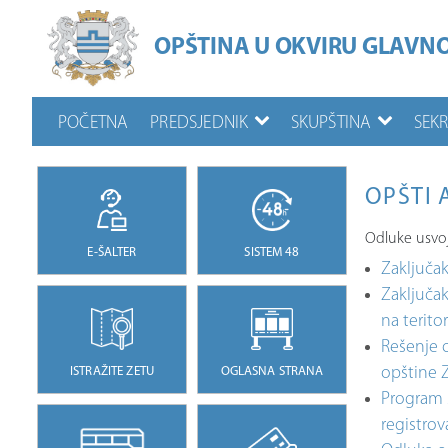
OPŠTINA U OKVIRU GLAVN
POČETNA
PREDSJEDNIK
SKUPŠTINA
SEK
OPŠTI 
Odluke usvoj
E-ŠALTER
SISTEM 48
Zaključak
Zaključak
na terito
Rešenje 
opštine 
ISTRAŽITE ZETU
OGLASNA STRANA
Program s
registrov