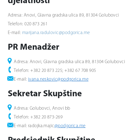
djelatnosti
Adresa: Anovi, Glavna gradska ulica 89, 81304 Golubovci
Telefon: 020 873 261
E-mail:
marijana.radulovic@podgorica.me
PR Menadžer
Adresa: Anovi, Glavna gradska ulica 89, 81304 Golubovci
Telefon: +382 20 873 225; +382 67 708 905
E-mail:
ivana.neskovic@podgorica.me
Sekretar Skupštine
Adresa: Golubovci, Anovi bb
Telefon: +382 20 873-269
E-mail: radojka.majic
@podgorica.me