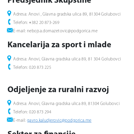
Predsjednik Skupštine
Adresa: Anovi , Glavna gradska ulica 89, 81304 Golubovci
Telefon:
+
382 20 873-269
E-mail: nebojsa.domazetovic@podgorica.me
Kancelarija za sport i mlade
Adresa: Anovi, Glavna gradska ulica 89, 81 304
Golubovci
Telefon: 020 873 225
Odjeljenje za ruralni razvoj
Adresa: Anovi, Glavna gradska ulica 89, 81304 Golubovci
Telefon: 020 873 294
E-mail:
gavro.kaludjerovic@podgorica.me