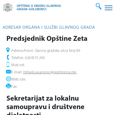
OPŠTINA U OKVIRU GLAVNOG
GRADA GOLUBOVCI
ADRESAR ORGANA I SLUŽBI GLAVNOG GRADA
Predsjednik Opštine Zeta
Adresa:Anovi, Glavna gradska ulica broj 89
Telefon: 020/873-290
Mob.tel:
E-mail:
mihailo.asanovic@podgorica.me
Web site:
Fax:
Sekretarijat za lokalnu
samoupravu i društvene