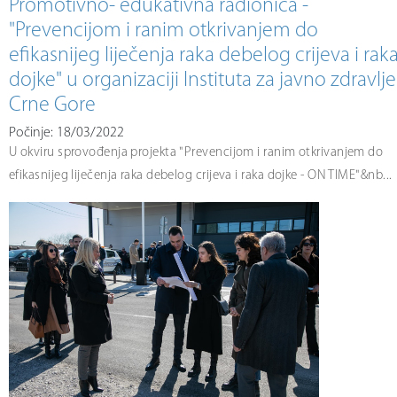
Promotivno- edukativna radionica -
"Prevencijom i ranim otkrivanjem do
efikasnijeg liječenja raka debelog crijeva i rak
dojke" u organizaciji Instituta za javno zdravlje
Crne Gore
Počinje: 18/03/2022
U okviru sprovođenja projekta "Prevencijom i ranim otkrivanjem do
efikasnijeg liječenja raka debelog crijeva i raka dojke - ON TIME"&nb...