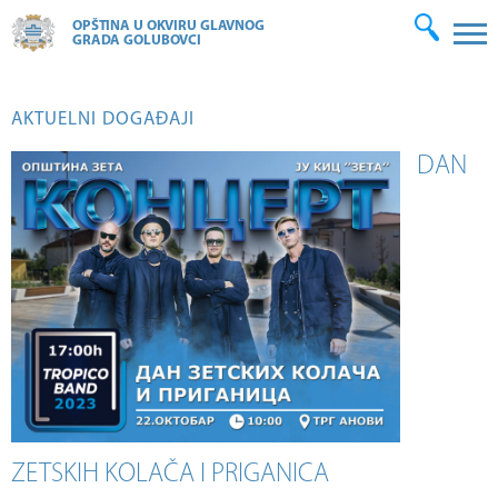
OPŠTINA U OKVIRU GLAVNOG
GRADA GOLUBOVCI
AKTUELNI DOGAĐAJI
DAN
ZETSKIH KOLAČA I PRIGANICA