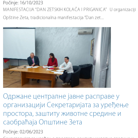
Počinje: 16/10/2023
MANIFESTACIJA “DAN ZETSKIH KOLAČA I PRIGANICA” U organizaciji
Opštine Zeta, tradicionalna manifestacija “Dan zet...
Одржане централне јавне расправе у
организацији Секретаријата за уређење
простора, заштиту животне средине и
саобраћаја Општине Зета
Počinje: 02/06/2023