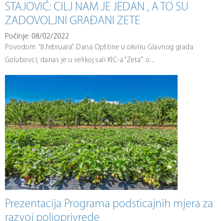
STAJOVIĆ: CILJ NAM JE JEDAN , A TO SU
ZADOVOLJNI GRAĐANI ZETE
Počinje: 08/02/2022
Povodom “8.februara”. Dana Opštine u okviru Glavnog grada
Golubovci, danas je u velikoj sali KIC-a “Zeta” o...
Prezentacija Programa podsticajnih mjera za
razvoj poljoprivrede