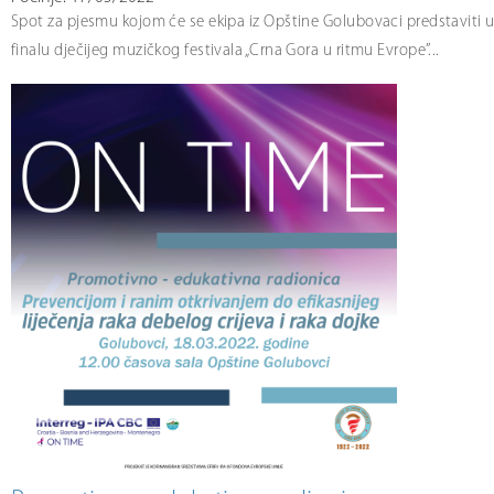
Spot za pjesmu kojom će se ekipa iz Opštine Golubovaci predstaviti 
finalu dječijeg muzičkog festivala „Crna Gora u ritmu Evrope”...