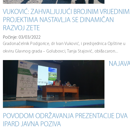
VUKOVIĆ: ZAHVALJUJUĆI BROJNIM VRIJEDNIM
PROJEKTIMA NASTAVLJA SE DINAMIČAN
RAZVOJ ZETE
Počinje: 03/03/2022
Gradonačelnik Podgorice, dr Ivan Vuković, i predsjednica Opštine u
okviru Glavnog grada – Golubovci, Tanja Stajović, obi&scaron...
NAJAV
POVODOM ODRŽAVANJA PREZENTACIJE DVA
IPARD JAVNA POZIVA