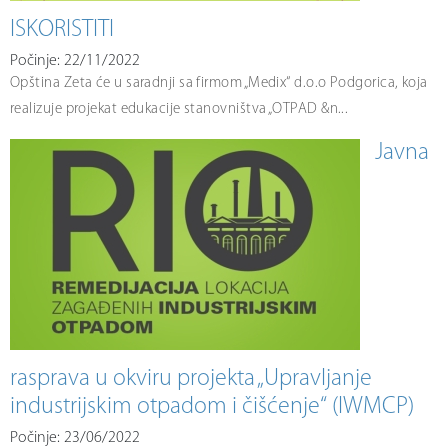
ISKORISTITI
Počinje: 22/11/2022
Opština Zeta će u saradnji sa firmom „Medix“ d.o.o Podgorica, koja
realizuje projekat edukacije stanovništva „OTPAD &n...
Javna
rasprava u okviru projekta „Upravljanje
industrijskim otpadom i čišćenje“ (IWMCP)
Počinje: 23/06/2022