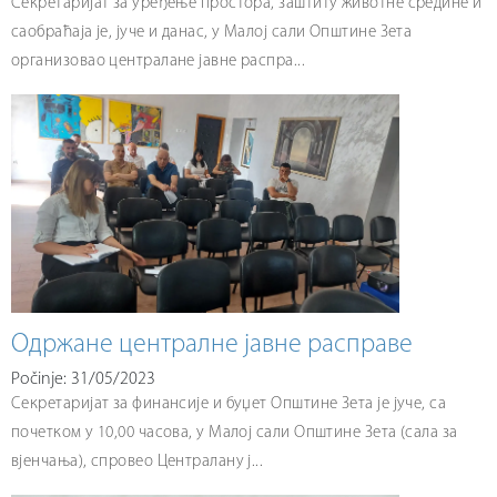
Секретаријат за уређење простора, заштиту животне средине и
саобраћаја је, јуче и данас, у Малој сали Општине Зета
организовао централане јавне распра...
Одржане централне јавне расправе
Počinje: 31/05/2023
Секретаријат за финансије и буџет Општине Зета је јуче, са
почетком у 10,00 часова, у Малој сали Општине Зета (сала за
вјенчања), спровео Централану ј...