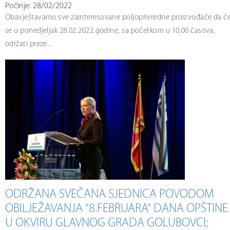
Počinje: 28/02/2022
Obavještavamo sve zainteresovane poljoprivredne proizvođače da ć
se u ponedjeljak 28.02.2022.godine, sa početkom u 10,00 časova,
održati preze...
ODRŽANA SVEČANA SJEDNICA POVODOM
OBILJEŽAVANJA "8.FEBRUARA" DANA OPŠTINE
U OKVIRU GLAVNOG GRADA GOLUBOVCI;