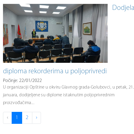
Dodjel
diploma rekorderima u poljoprivredi
Počinje: 22/01/2022
U organizaciji Opštine u okviru Glavnog grada-Golubovci, u petak, 21
januara, dodijeljene su diplome istaknutim poljoprivrednim
proizvođačima...
‹
1
2
›