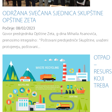
ODRŽANA SVEČANA SJEDNICA SKUPŠTINE
OPŠTINE ZETA
Počinje: 08/02/2023
Govor predsjednika Opštine Zeta, g-dina Mihaila Asanovića,
prenosimo integralno : "Poštovani predsjedniče Skupštine, uvaženi
protojereju, poštovani...
OTPAD
–
RESURS
KOJI
TREBA