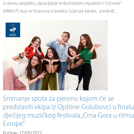
U okviru projekta „Upravljanje industrijskim otpadom i čišćenje“
(IWMCP) koji se finansira iz kredita Svjetske banke, predviđ...
Snimanje spota za pjesmu kojom će se
predstaviti ekipa iz Opštine Golubovci u finalu
dječijeg muzičkog festivala „Crna Gora u ritmu
Evrope”
Počinje: 17/05/2022