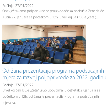
Počinje: 27/01/2022
Obavještavamo poljoprivredne proizvođače sa područja Zete da će
sjutra 27. januara sa početkom u 12h, u velikoj Sali KIC-a „Zeta“,...
Održana prezentacija programa podsticajnih
mjera za razvoj poljoprivrede za 2022. godinu
Počinje: 27/01/2022
U velikoj Sali KIC-a „Zeta“ u Golubovcima, u četvrtak 27.januara sa
početkom u 12h, održana je prezentacija Programa podsticajnih
mjera za...