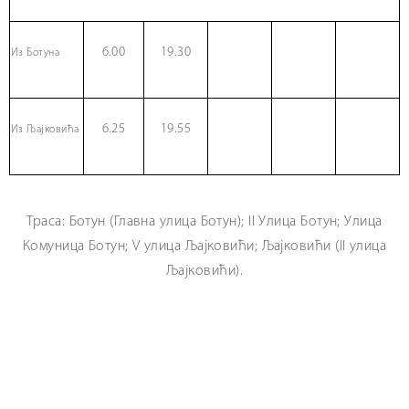
6.00
19.30
Из Ботуна
6.25
19.55
Из Љајковића
Траса: Ботун (Главна улица Ботун); II Улица Ботун; Улица
Комуница Ботун; V улица Љајковићи; Љајковићи (II улица
Љајковићи).