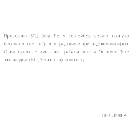
Превозник БТЦ Зета ће у септембру возити потпуно
бесплатно све грађане у градским и приградским линијама.
Овим путем се име свих грађана Зете и Општине Зете
захваљујемо БТЦ Зета на лијепом гесту.
ПР СЛУЖБА