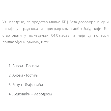
Уз наведено, са представницима БТЦ Зета договорене су и
линије у градском и приградском саобраћају, које ће
стартовати у понедељак 04.09.2023. а чији су поласци
прилагођени ђачким, и то:
Анови - Понари
Анови - Гостиљ
Ботун - Љајковићи
Љајковићи – Аеродром