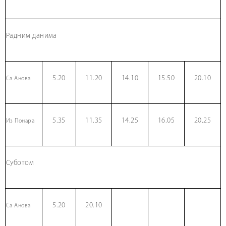
Радним данима
5.20
11.20
14.10
15.50
20.10
Са Анова
5.35
11.35
14.25
16.05
20.25
Из Понара
Суботом
5.20
20.10
Са Анова