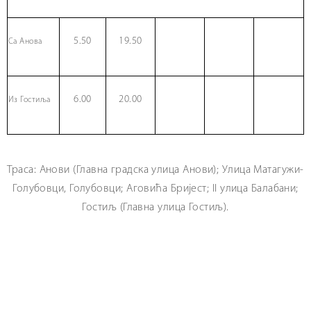
5.50
19.50
Са Анова
6.00
20.00
Из Гостиља
Траса: Анови (Главна градска улица Анови); Улица Матагужи-
Голубовци, Голубовци; Аговића Бријест; II улица Балабани;
Гостиљ (Главна улица Гостиљ).