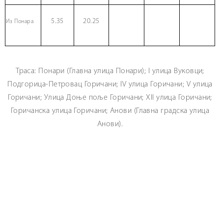
5.35
20.25
Из Понара
Траса: Понари (Главна улица Понари); I улица Вуковци;
Подгорица-Петровац Горичани; IV улица Горичани; V улица
Горичани; Улица Доње поље Горичани; XII улица Горичани;
Горичанска улица Горичани; Анови (Главна градска улица
Анови).