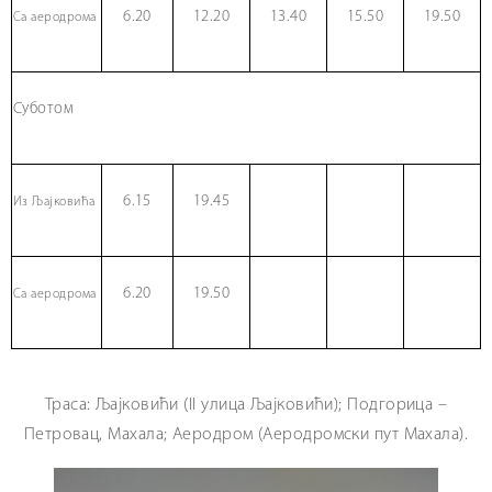
6.20
12.20
13.40
15.50
19.50
Са аеродрома
Суботом
6.15
19.45
Из Љајковића
6.20
19.50
Са аеродрома
Траса: Љајковићи (II улица Љајковићи); Подгорица –
Петровац, Махала; Аеродром (Аеродромски пут Махала).