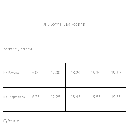
Л-3 Ботун - Љајковићи
Радним данима
6.00
12.00
13.20
15.30
19.30
Из Ботуна
6.25
12.25
13.45
15.55
19.55
Из Љајковића
Суботом