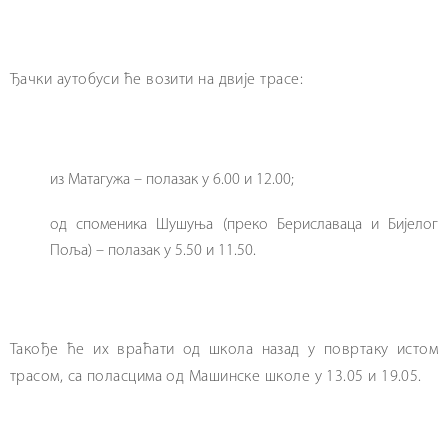
Ђачки аутобуси ће возити на двије трасе:
из Матагужа – полазак у 6.00 и 12.00;
од споменика Шушуња (преко Бериславаца и Бијелог
Поља) – полазак у 5.50 и 11.50.
Такође ће их враћати од школа назад у повртаку истом
трасом, са поласцима од Машинске школе у 13.05 и 19.05.