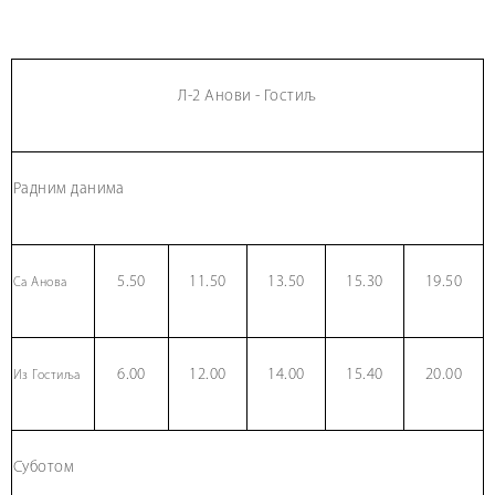
Л-2 Анови - Гостиљ
Радним данима
5.50
11.50
13.50
15.30
19.50
Са Анова
6.00
12.00
14.00
15.40
20.00
Из Гостиља
Суботом