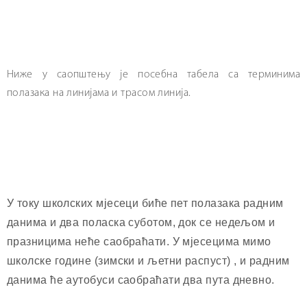
Ниже у саопштењу је посебна табела са терминима
полазака на линијама и трасом линија.
У току школских мјесеци биће пет полазака радним
данима и два поласка суботом, док се недељом и
празницима неће саобраћати. У мјесецима мимо
школске године (зимски и љетни распуст) , и радним
данима ће аутобуси саобраћати два пута дневно.