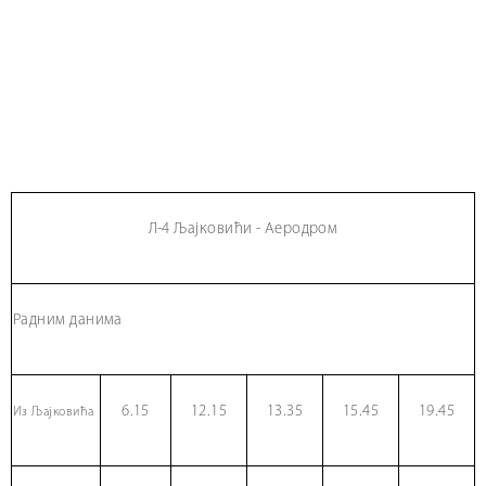
Л-4 Љајковићи - Аеродром
Радним данима
6.15
12.15
13.35
15.45
19.45
Из Љајковића