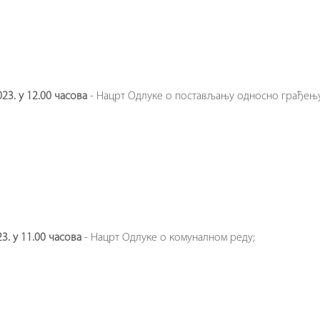
023. у 12.00 часова
- Нацрт Одлуке о постављању односно грађењу
23. у 11.00 часова
- Нацрт Одлуке о комуналном реду;