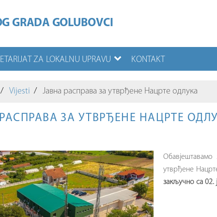
OG GRADA GOLUBOVCI
RETARIJAT ZA LOKALNU UPRAVU
KONTAKT
Vijesti
Јавна расправа за утврђене Нацрте одлука
 РАСПРАВА ЗА УТВРЂЕНЕ НАЦРТЕ ОДЛ
Обавјештавамо 
утврђене Нацрте
закључно са 02. 