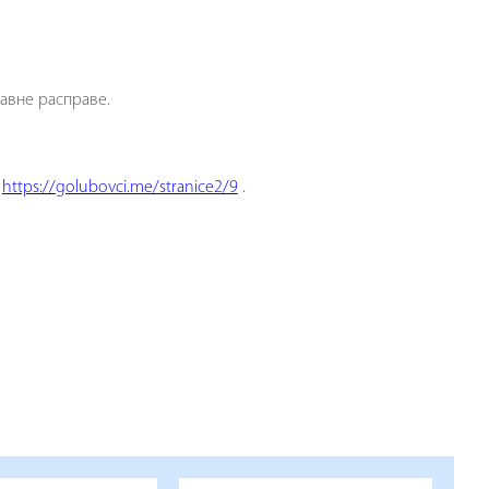
Јавне расправе.
:
https://golubovci.me/stranice2/9
.