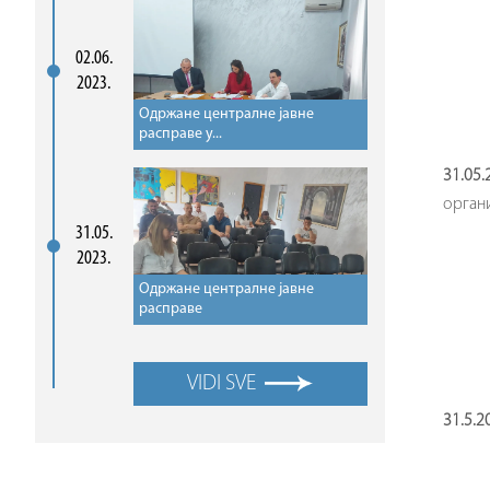
02.06.
2023.
Одржане централне јавне
расправе у...
31.05.
органи
31.05.
2023.
Одржане централне јавне
расправе
VIDI SVE
31.5.2