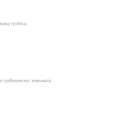
авању гробља;
ње грађевинског земљишта.