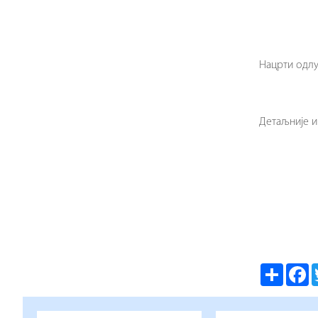
Нацрти одлу
Детаљније и
Share
F