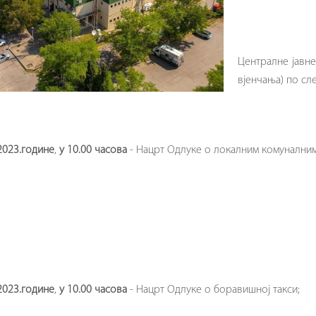
Централне јавне
вјенчања) по сл
2023.године
,
у 10.00 часова
-
Нацрт Одлуке о локалним комуналним
2023.године
,
у
10.00 часова
- Нацрт Одлуке о боравишној такси;