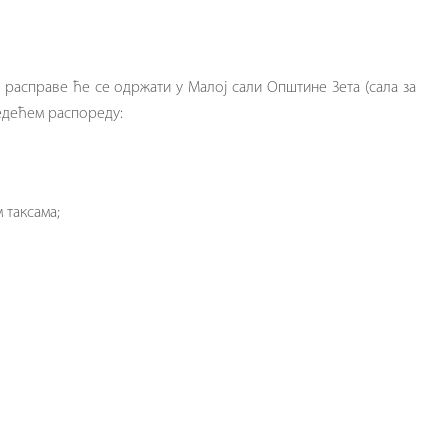
 расправе ће се одржати у Малој сали Општине Зета (сала за
едећем распореду:
 таксама;