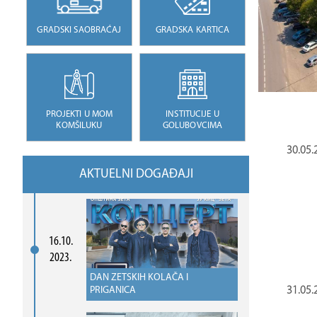
GRADSKI SAOBRAĆAJ
GRADSKA KARTICA
PROJEKTI U MOM
INSTITUCIJE U
KOMŠILUKU
GOLUBOVCIMA
30.05.
AKTUELNI DOGAĐAJI
16.10.
2023.
DAN ZETSKIH KOLAČA I
PRIGANICA
31.05.