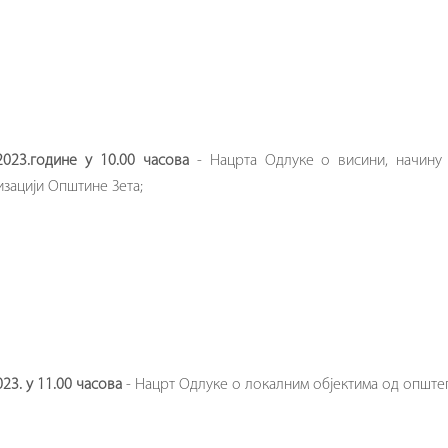
2023.године
у
10.00 часова
- Нацрта Одлуке о висини, начину
зацији Општине Зета;
023. у 11.00 часова
- Нацрт Одлуке о локалним објектима од општег