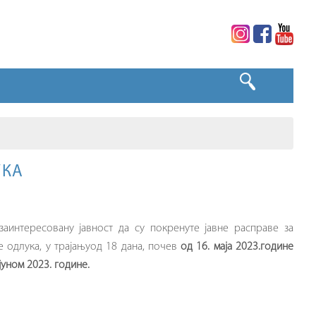
УКА
заинтересовану јавност да су покренуте јавне расправе за
 одлука, у трајањуод 18 дана, почев
од­­­ 16. маја 2023.године
јуном 2023. године.