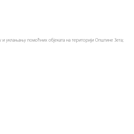
 и уклањању помоћних објеката на територији Општине Зета;