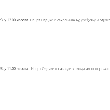
23. у 12.00 часова
- Нацрт Одлуке о сахрањивању, уређењу и одрж
23. у 11.00 часова
- Нацрт Одлуке о накнади за комунално опрема