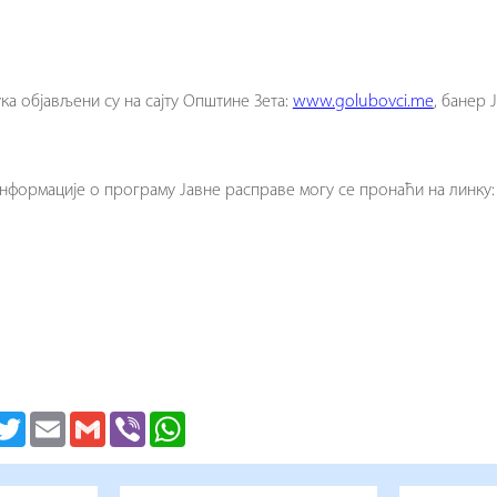
ка објављени су на сајту Општине Зета:
www.golubovci.me
, банер 
нформације о програму Јавне расправе могу се пронаћи на линку
acebook
Twitter
Email
Gmail
Viber
WhatsApp