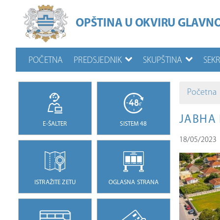
OPŠTINA U OKVIRU GLAVN
POČETNA
PREDSJEDNIK
SKUPŠTINA
SEK
Početna
ЈАВНА
E-ŠALTER
SISTEM 48
18/05/2023
ISTRAŽITE ZETU
OGLASNA STRANA