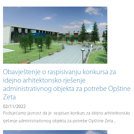
Obavještenje o raspisivanju konkursa za
idejno arhitektonsko rješenje
administrativnog objekta za potrebe Opštine
Zeta
02/11/2022
Podsjećamo javnost da je raspisan konkurs za idejno arhitektonsko
rješenje administrativnog objekta za potrebe Opštine Zeta...